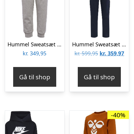
Hummel Sweatsæt – DBU Gameday – Grey Melange
Hummel Sweatsæt – HmlZoe – Black Iris
Den
De
kr.
349,95
kr.
599,95
kr.
359,97
oprindelige
aktu
pris
pris
Gå til shop
Gå til shop
var:
er:
kr. 599,95.
kr. 
-40%