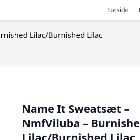
Forside
nished Lilac/Burnished Lilac
Name It Sweatsæt –
NmfViluba – Burnish
Lilac/Burnished Lilac