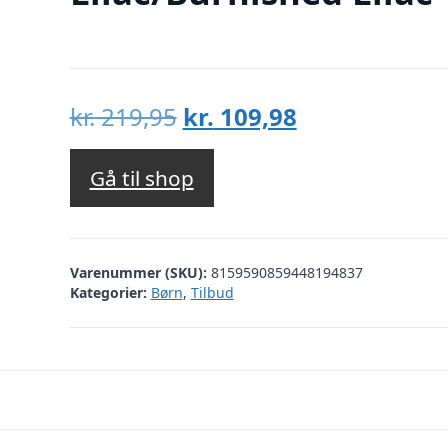
Den
Den
kr.
219,95
kr.
109,98
oprindelige
aktuelle
pris
pris
Gå til shop
var:
er:
kr. 219,95.
kr. 109,98.
Varenummer (SKU):
8159590859448194837
Kategorier:
Børn
,
Tilbud