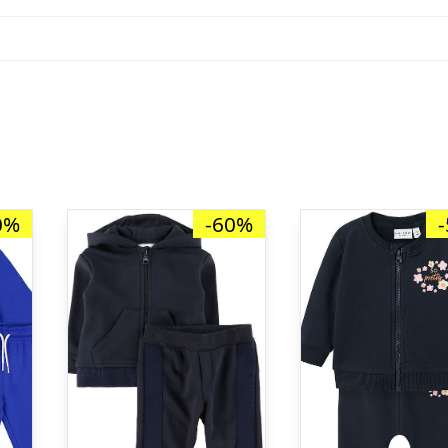
0%
-60%