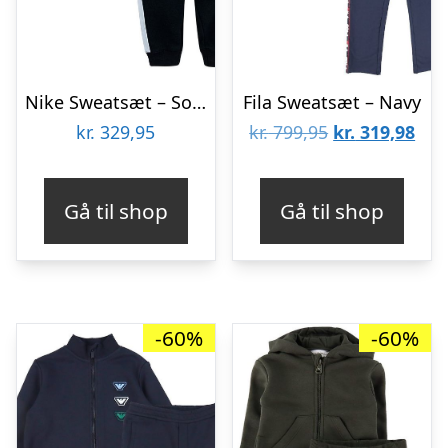
Nike Sweatsæt – Sort/Hvid
Fila Sweatsæt – Navy
Den
De
kr.
329,95
kr.
799,95
kr.
319,98
oprindelige
aktu
pris
pris
Gå til shop
Gå til shop
var:
er:
kr. 799,95.
kr. 
-60%
-60%