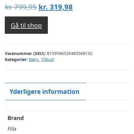
Den
Den
kr.
799,95
kr.
319,98
oprindelige
aktuelle
pris
pris
Gå til shop
var:
er:
kr. 799,95.
kr. 319,98.
Varenummer (SKU):
8159596526485569132
Kategorier:
Børn
,
Tilbud
Yderligere information
Brand
Fila