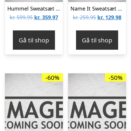
Hummel Sweatsæt – HmlZoe – Black Iris
Name It Sweatsæt – Sweatshirt/Sweatpants – NkfOliana – Orchid Pe
Den
Den
Den
De
kr.
599,95
kr.
359,97
kr.
259,95
kr.
129,98
oprindelige
aktuelle
oprindelige
aktu
pris
pris
pris
pris
Gå til shop
Gå til shop
var:
er:
var:
er:
kr. 599,95.
kr. 359,97.
kr. 259,95.
kr. 
-60%
-50%