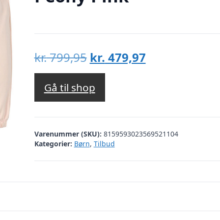
Den
Den
kr.
799,95
kr.
479,97
oprindelige
aktuelle
pris
pris
Gå til shop
var:
er:
kr. 799,95.
kr. 479,97.
Varenummer (SKU):
8159593023569521104
Kategorier:
Børn
,
Tilbud