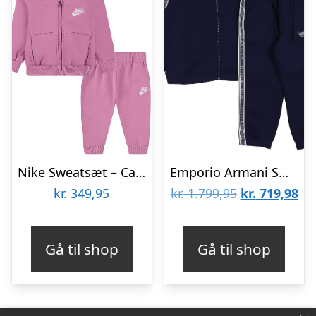
Nike Sweatsæt – Cardigan/Sweatpants – Magic Flamingo
Emporio Armani Sweatsæt – Black Iris
Den
De
kr.
349,95
kr.
1.799,95
kr.
719,98
oprindelige
akt
pris
pri
Gå til shop
Gå til shop
var:
er:
kr. 1.799,95.
kr.